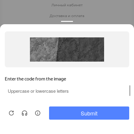
Личный кабинет
Доставка и оплата
Стать партнёром
Политика конфиденциальности
Контакты
8 800 700-80-40
8 919 145-34-54
Заказать звонок
impoex@bk.ru
Уфа
, ул. Революционная, д.66