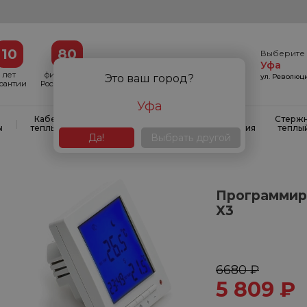
10
80
Выберите 
Уфа
лет
филиалов в
ул. Революци
Это ваш город?
арантии
России и СНГ
Уфа
Кабельные
Кабельные
Системы
Стерж
|
|
|
ы
теплые полы
маты
антиобледенения
теплы
Да!
Выбрать другой
Программир
X3
6680 ₽
5 809
₽