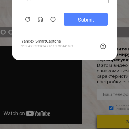
О О ТОВАРЕ
Посмотрите 
Программир
терморегуля
В этом видео
ознакомиться
характеристи
настройки ег
согласе
персона