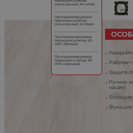
терморегулятор
(сенсорный) X4 white
Программируемый
терморегулятор
(сенсорный) X4 black
ОСОБ
Программируемый
терморегулятор X5
WiFi (белый)
Квадратн
Программируемый
терморегулятор X5
Работает
WiFi (черный)
Защита о
Ручное и
часам)
Функция 
Функция