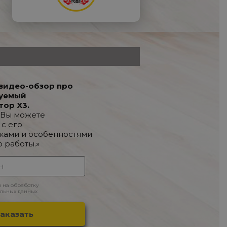
видео-обзор про
уемый
тор X3.
 Вы можете
 с его
ками и особенностями
о работы.»
н на обработку
льных данных