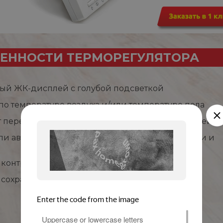
ЕННОСТИ ТЕРМОРЕГУЛЯТОРА
ый ЖК-дисплей с голубой подсветкой
 по температуре воздуха и/или температуре пола
т перегрева и замерзания, режим защиты от детей
ли автоматическое управление (по дням недели и
контроля потребления энергии
 сохранения информации