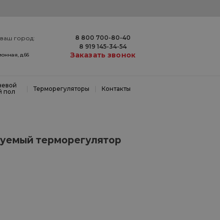
8 800 700-80-40
ваш город:
8 919 145-34-54
Заказать звонок
онная, д.66
невой
|
|
Терморегуляторы
Контакты
й пол
уемый терморегулятор